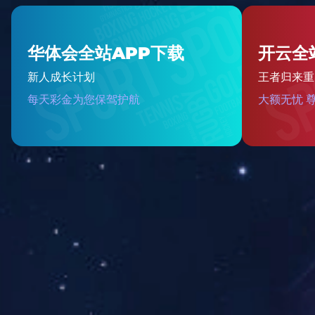
果果究竟是哪位足球明
故事与成就
2026-02-05
1
在当今足球界，有许多球星因其卓越的表现和独特的
背后隐藏着一位传奇球员的成长历程与辉煌成就。
们将介绍他的职业生涯及早期经历；其次，分析他
慈善事业中的积极参与；最后，总结他对年轻球员
“果果”这个昵称，更能领略到这位球星所带来的深
1、职业生涯与早期经历
“果果”原名是梅西，他出生于阿根廷一个普通家庭