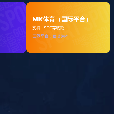
搜索
导航
认识
星空综合