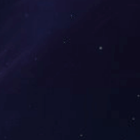
青少年不断追求卓越，不畏困难前行。在世界各地，各类青
学习他的技术动作以及比赛智商来提高自身水平。
超越体育本身，成为全世界青年人心中的偶像。他不仅是一
给无数粉丝，让他们相信只要努力就能改变命运。这种积极
动中来，从而促进全民健康发展。
不仅是在篮球领域，更是在推动年轻人成长、传播正能量方
鉴的重要范本，为体坛培养出更多优秀人才铺平道路。
明星，更是一段感人至深的人生故事。从一个普通孩子成长
以实现。同时，在取得辉煌成绩之余，他始终没有忘记回馈
需要帮助的人提供支持与希望，这种精神尤为可贵。
善行动以及对年轻人的影响，我们看到的不仅是一个闪耀光
责任感的大使。这样的榜样力量将持续激励未来一代又一代