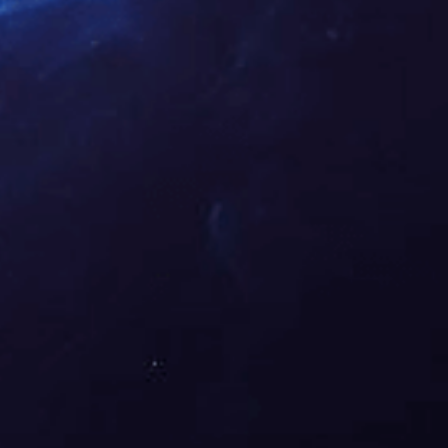
德国足球在线带你深入解析德
甲赛事动态与球员表现全景
2026-04-30
哑铃锻炼背部肌肉的最佳方法
与技巧分享
2026-04-26
初学者哑铃健身计划全面指南
助你轻松塑造完美身材
2026-04-25
体育课期末总结与反思：收获
成长的点滴与未来的展望
2026-04-23