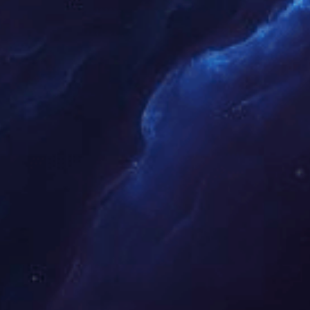
的发展，比如儿童权利保护、反歧视运动等。他时常呼吁大
得体育精神不仅局限于场上，而是能够延伸到生活中的方方
深远影响。他用自身奋斗史告诉每一个怀揣梦想的人，只要