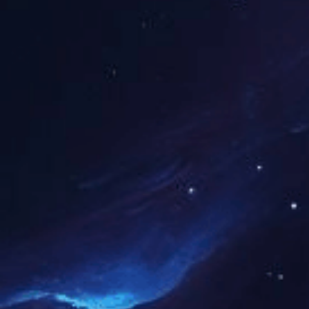
同时，梅西还利用自己的影响力推动一些社会问题
家关注这些问题，并努力为改善现状贡献力量，使
面面。
4、对年轻球员的影响
"果果"作为足球界的一面旗帜，对年轻球员产生了